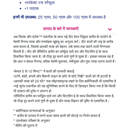
•परफेक्ट टच स्पैचुला
•1 पत्रक
इनमें भी उपलब्ध:
25 ग्राम, 50 ग्राम और 100 ग्राम में उपलब्ध है
उत्पाद के बारे में जानकारी
अब सिल्क और फ्रेश™ तकनीक के साथ नई वीट हेयर रिमूवल क्रीम के प्रयोग से
रेशमी स्निग्ध त्वचा और मनमोहक खुशबू का अनुभव करें। वीट बालों की जड़ के करीब
काम करता है, जिससे आपकी त्वचा को बेहतर, लंबे समय तक चलने वाली स्निग्धता
मिलती है। वीट की सेंसिटिव क्रीम का फॉर्मूला एलो वरा और विटामिन ई के साथ
विकसित किया जाता है, जो पीड़ा दूर करने वाले गुणों से युक्त हैं। इसका मतलब यह है
कि आप न केवल स्निग्ध, बल्कि रेशमी-मुलायम, नमीयुक्त और पुष्ट त्वचा प्राप्त करते हैं।
•केवल 5 से 10 मिनट** में बालों की प्रभावी सफाई
•टांगों, बांहों, बगलों और बिकनी लाइन के छोटे से छोटे जिद्दी^ बालों को भी हटाती है
•आपकी त्वचा को 24 घंटे* तक मॉइस्चराइज्ड रखने के लिए क्लीनिकली भी प्रमाणित है
•नई सुगंध तकनीक को यह सुनिश्चित करने के लिए भी डिजाइन किया गया है कि किसी
भी प्रकार की दुर्गंध न उत्पन्न हो
•सेंसिटिव क्रीम का फॉर्मूला एलो वरा और विटामिन ई के साथ विकसित किया जाता है,
जो पीड़ा दूर करने वाले गुणों से युक्त हैं और त्वचा-विज्ञान की दृष्टि से प्रमाणित है।
* क्लीनिकल मान्यताओं के अनुसार
** क्रीम के प्रभाव में लगने वाला समय बालों की मोटाई पर निर्भर करता है
^ उपभोक्ता परीक्षण के अनुसार
'' शेविंग की तुलना में